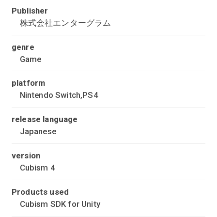
Publisher
株式会社エンターグラム
genre
Game
platform
Nintendo Switch,PS4
release language
Japanese
version
Cubism 4
Products used
Cubism SDK for Unity