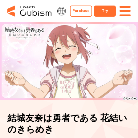
Purchase
Try
結城友奈は勇者である 花結い
のきらめき