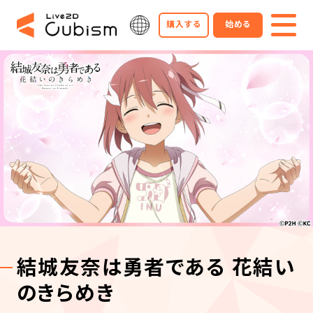
購入する
始める
結城友奈は勇者である 花結い
のきらめき