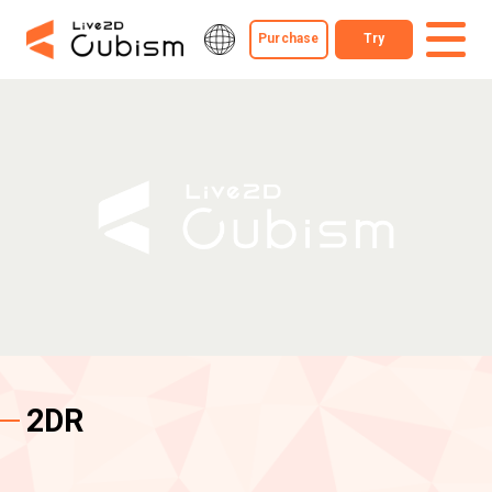
Purchase
Try
2DR