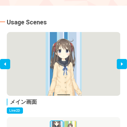
Usage Scenes
メイン画面
Live2D
Li