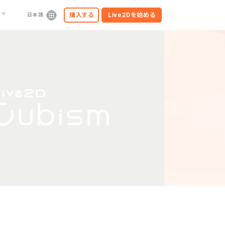
購入する
Live2Dを
始める
日本語