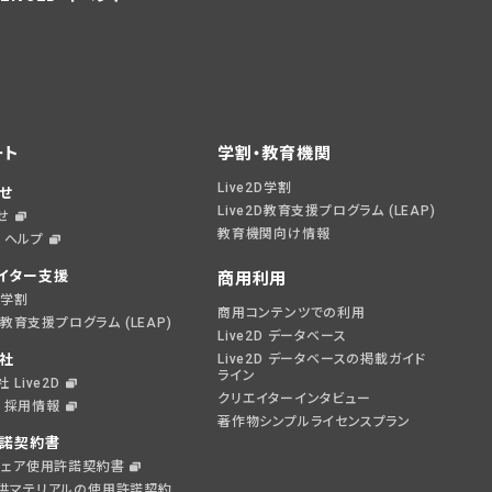
ート
学割・教育機関
Live2D学割
せ
Live2D教育支援プログラム (LEAP)
せ
教育機関向け情報
D ヘルプ
イター支援
商用利用
2D学割
商用コンテンツでの利用
2D教育支援プログラム (LEAP)
Live2D データベース
社
Live2D データベースの掲載ガイド
ライン
 Live2D
クリエイターインタビュー
2D 採用情報
著作物シンプルライセンスプラン
諾契約書
ウェア使用許諾契約書
供マテリアルの使用許諾契約