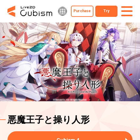
Purchase
Try
悪魔王子と操り人形
Cubism 4