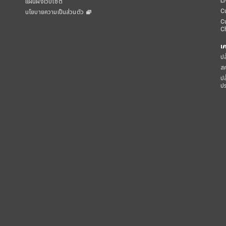
L
แผนผังเว็บไซต์
C
นโยบายความเป็นส่วนตัว
C
C
เ
ปล
ส
ป
ป