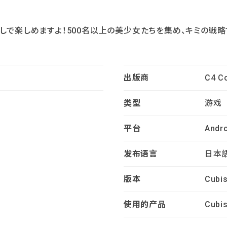
なしで楽しめますよ！500名以上の美少女たちを集め、キミの戦
出版商
C4 Co
类型
游戏
平台
Andr
发布语言
日本
版本
Cubi
使用的产品
Cubis