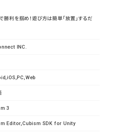
略で勝利を掴め！遊び方は簡単「放置」するだ
nnect INC.
oid,iOS,PC,Web
語
sm 3
m Editor,Cubism SDK for Unity