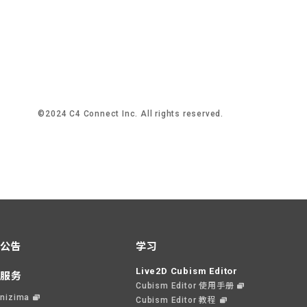
©2024 C4 Connect Inc. All rights reserved.
公告
学习
Live2D Cubism Editor
服务
Cubism Editor 使用手册
nizima
Cubism Editor 教程