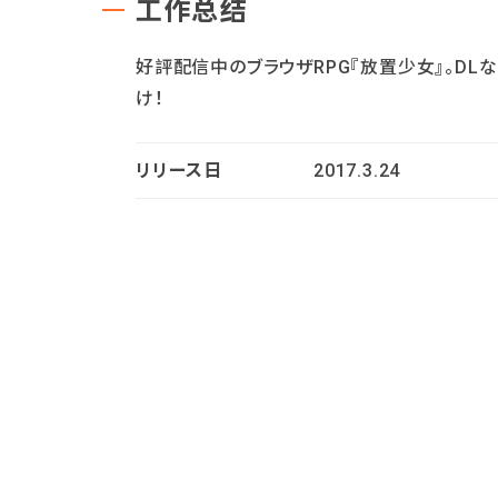
工作总结
好評配信中のブラウザRPG『放置少女』。DL
け！
リリース日
2017.3.24