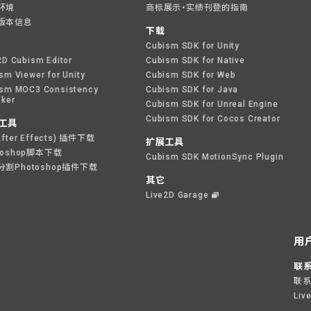
环境
商标展示・实绩刊登的指南
版本信息
下载
Cubism SDK for Unity
2D Cubism Editor
Cubism SDK for Native
sm Viewer for Unity
Cubism SDK for Web
sm MOC3 Consistency
Cubism SDK for Java
ker
Cubism SDK for Unreal Engine
Cubism SDK for Cocos Creator
工具
After Effects) 插件下载
扩展工具
toshop脚本下载
Cubism SDK MotionSync Plugin
分割Photoshop插件下载
其它
Live2D Garage
用
联
联
Liv