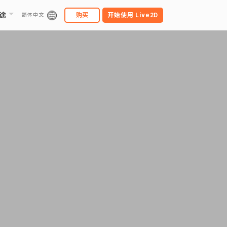
途
购买
开始使用
Live2D
简体中文