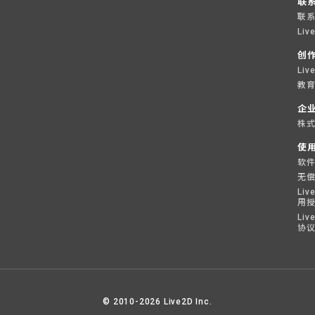
联
联
Liv
创
Li
教育
企
株式
使
软
无
Liv
用
Liv
协
© 2010-2026 Live2D Inc.