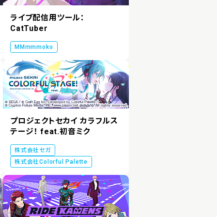
ライブ配信用ツール：
CatTuber
MMmmmoko
プロジェクトセカイ カラフルス
テージ！ feat.初音ミク
株式会社セガ
株式会社Colorful Palette