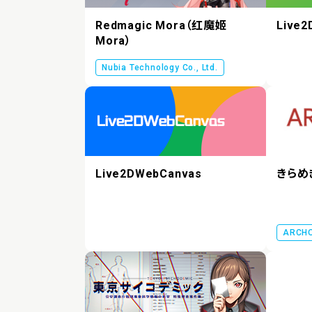
Redmagic Mora（红魔姬
Live2
Mora）
Nubia Technology Co., Ltd.
Live2DWebCanvas
きらめ
ARCH