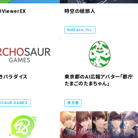
DViewerEX
時空の絵旅人
NetEase, Inc.
きパラダイス
東京都のAI広報アバター「都庁
たまごのたまちゃん」
OSAUR GAMES
東京都