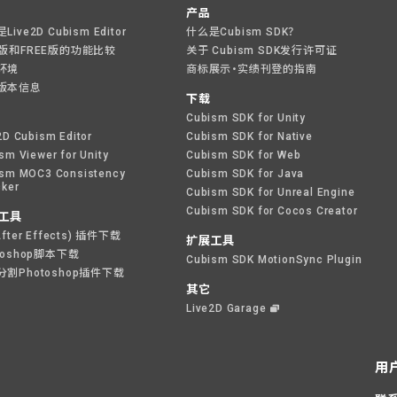
产品
ive2D Cubism Editor
什么是Cubism SDK？
O版和FREE版的功能比较
关于 Cubism SDK发行许可证
环境
商标展示・实绩刊登的指南
版本信息
下载
Cubism SDK for Unity
2D Cubism Editor
Cubism SDK for Native
sm Viewer for Unity
Cubism SDK for Web
sm MOC3 Consistency
Cubism SDK for Java
ker
Cubism SDK for Unreal Engine
Cubism SDK for Cocos Creator
工具
After Effects) 插件下载
扩展工具
toshop脚本下载
Cubism SDK MotionSync Plugin
分割Photoshop插件下载
其它
Live2D Garage
用