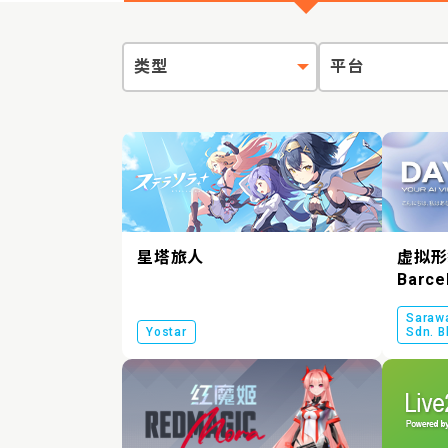
类型
平台
星塔旅人
虚拟形象
Barce
Saraw
Yostar
Sdn. B