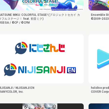
HATSUNE MIKU: COLORFUL STAGE! (プロジェクトセカイ カ
Ensemble St
ラフルステージ！ feat. 初音ミク)
©2009-2023
©SEGA / ©CP / ©CFM
NIJISANJI / NIJISANJI EN
hololive pro
©ANYCOLOR, Inc.
COVER Corpo