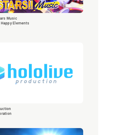
ars Music
 Happy Elements
duction
ration