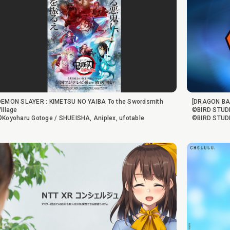
DEMON SLAYER : KIMETSU NO YAIBA To the Swordsmith
[DRAGON BAL
illage
©BIRD STUD
©Koyoharu Gotoge / SHUEISHA, Aniplex, ufotable
©BIRD STUD