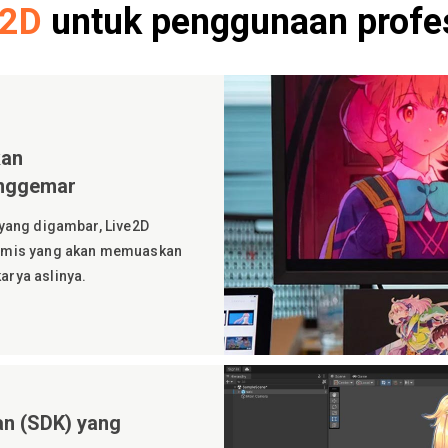
e2D
untuk penggunaan profe
kan
enggemar
yang digambar, Live2D
amis yang akan memuaskan
rya aslinya.
n (SDK) yang