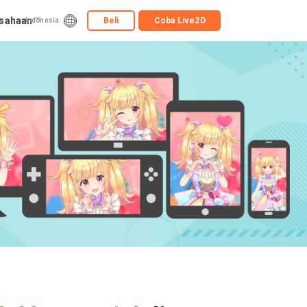
usahaan
Beli
Coba
Live2D
Indonesia