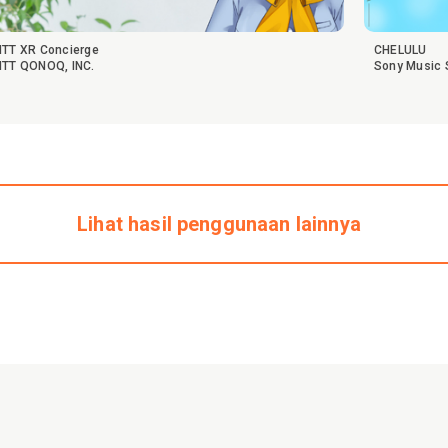
NTT XR Concierge
CHELULU
NTT QONOQ, INC.
Sony Music S
Lihat hasil penggunaan lainnya