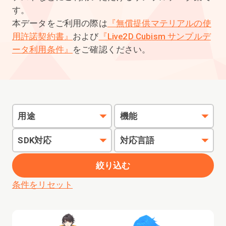
す。
本データをご利用の際は
『無償提供マテリアルの使
用許諾契約書』
および
『Live2D Cubism サンプルデ
ータ利用条件』
をご確認ください。
用途
機能
SDK対応
対応言語
絞り込む
条件をリセット