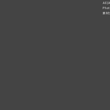
AE(
Pho
素材