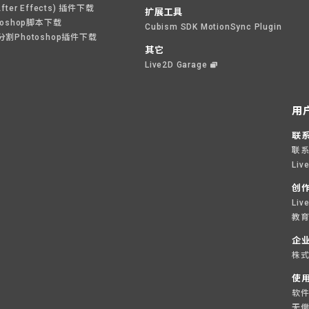
After Effects) 插件下载
扩展工具
toshop脚本下载
Cubism SDK MotionSync Plugin
分割Photoshop插件下载
其它
Live2D Garage
用
联
联
Liv
创
Li
教育
企
株式
使
软
无