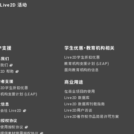
Live2D 活动
户支援
学生优惠・教育机构相关
Live2D学生折扣优惠
系我们
教育机构支援计划 (LEAP)
系我们
面向教育机构的信息
e2D 帮助
作者支援
商业用途
ve2D学生折扣优惠
在商业项目的使用
机构支援计划 (LEAP)
Live2D 数据库
业信息
Live2D 数据库刊载指南
Live2D用户访谈
会社 Live2D
Live2D著作权作品简易许可方案
用授权协议
件使用授权协议
偿提供素材使用授权协议