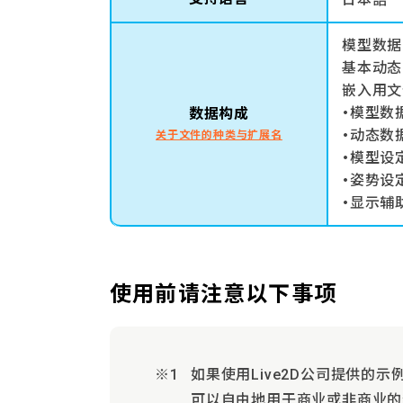
模型数据（
基本动态（
嵌入用文件
・模型数据
数据构成
・动态数据（
关于文件的种类与扩展名
・模型设定文
・姿势设定文
・显示辅助文
使用前请注意以下事项
如果使用Live2D公司提供的
可以自由地用于商业或非商业的创