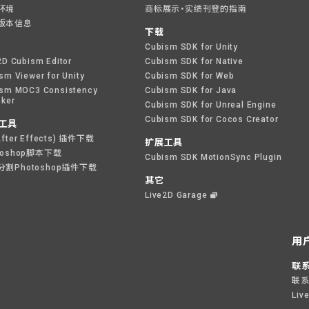
环境
商标展示・实绩刊登的指南
版本信息
下载
Cubism SDK for Unity
2D Cubism Editor
Cubism SDK for Native
sm Viewer for Unity
Cubism SDK for Web
sm MOC3 Consistency
Cubism SDK for Java
ker
Cubism SDK for Unreal Engine
Cubism SDK for Cocos Creator
工具
After Effects) 插件下载
扩展工具
toshop脚本下载
Cubism SDK MotionSync Plugin
分割Photoshop插件下载
其它
Live2D Garage
用
联
联
Liv