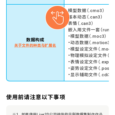
模型数据（.cmo3）
基本动态（.can3）
表情（.can3）
嵌入用文件一套（runti
・模型数据（.moc3）
数据构成
・动态数据（.motion3.js
关于文件的种类与扩展名
・模型设定文件（.model3
・物理模拟设定文件（.phys
・表情设定文件（.exp3.j
・姿势设定文件（.pose3.
・显示辅助文件（.cdi3.js
使用前请注意以下事项
如果使用Live2D公司提供的示例数据集制作作品