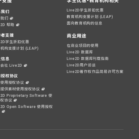
户支援
学生优惠・教育机构相关
Live2D学生折扣优惠
系我们
教育机构支援计划 (LEAP)
系我们
面向教育机构的信息
e2D 帮助
作者支援
商业用途
ve2D学生折扣优惠
在商业项目的使用
机构支援计划 (LEAP)
Live2D 数据库
业信息
Live2D 数据库刊载指南
Live2D用户访谈
会社 Live2D
Live2D著作权作品简易许可方案
用授权协议
件使用授权协议
偿提供素材使用授权协议
e2D Proprietary Software 使
授权协议
e2D Open Software 使用授权
议