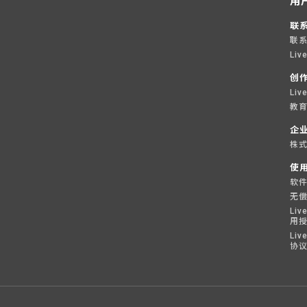
用
联
联
Liv
创
Li
教育
企
株式
使
软
无
Liv
用
Liv
协