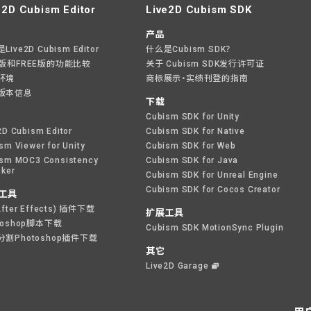
e2D Cubism Editor
Live2D Cubism SDK
产品
ive2D Cubism Editor
什么是Cubism SDK？
O版和FREE版的功能比较
关于 Cubism SDK发行许可证
环境
商标展示・实绩刊登的指南
版本信息
下载
Cubism SDK for Unity
2D Cubism Editor
Cubism SDK for Native
sm Viewer for Unity
Cubism SDK for Web
sm MOC3 Consistency
Cubism SDK for Java
ker
Cubism SDK for Unreal Engine
Cubism SDK for Cocos Creator
工具
After Effects) 插件下载
扩展工具
toshop脚本下载
Cubism SDK MotionSync Plugin
分割Photoshop插件下载
其它
Live2D Garage