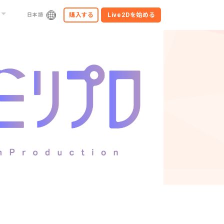
購入する
Live2Dを
始める
日本語