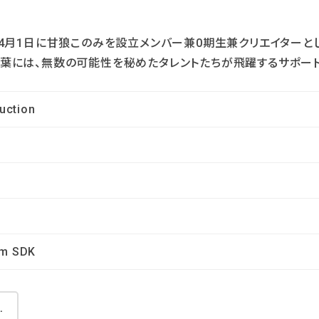
は、2023年4月1日に甘狼このみを設立メンバー兼0期生兼クリエイター
という言葉には、無数の可能性を秘めたタレントたちが飛躍するサポ
uction
sm SDK
ルショップ