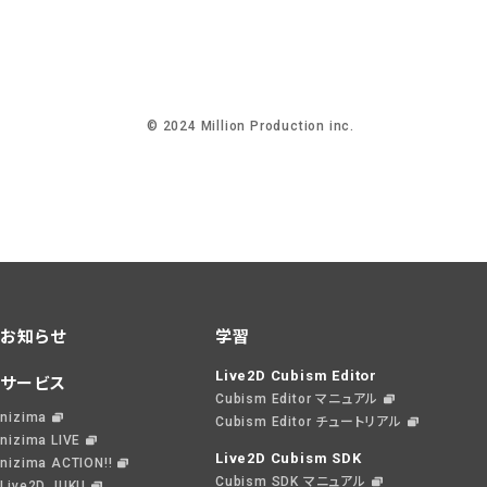
©️ 2024 Million Production inc.
お知らせ
学習
Live2D Cubism Editor
サービス
Cubism Editor マニュアル
nizima
Cubism Editor チュートリアル
nizima LIVE
Live2D Cubism SDK
nizima ACTION!!
Cubism SDK マニュアル
Live2D JUKU