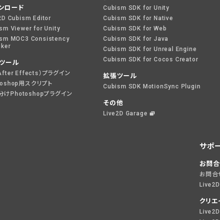
ンロード
Cubism SDK for Unity
2D Cubism Editor
Cubism SDK for Native
sm Viewer for Unity
Cubism SDK for Web
sm MOC3 Consistency
Cubism SDK for Java
ker
Cubism SDK for Unreal Engine
Cubism SDK for Cocos Creator
ツール
After Effects）プラグイン
拡張ツール
toshop用スクリプト
Cubism SDK MotionSync Plugin
けPhotoshopプラグイン
その他
Live2D Garage
サポ
お問合
お問合
Live2
クリエ
Live