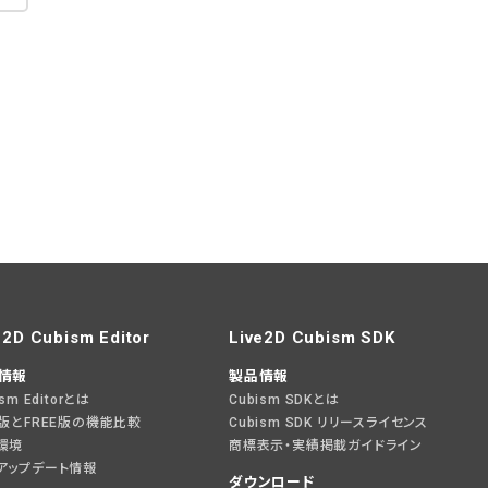
e2D Cubism Editor
Live2D Cubism SDK
情報
製品情報
ism Editorとは
Cubism SDKとは
O版とFREE版の機能比較
Cubism SDK リリースライセンス
環境
商標表示・実績掲載ガイドライン
アップデート情報
ダウンロード