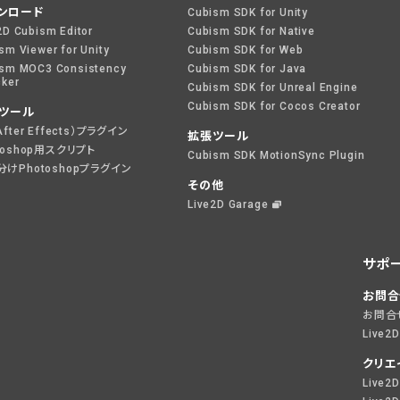
ンロード
Cubism SDK for Unity
2D Cubism Editor
Cubism SDK for Native
sm Viewer for Unity
Cubism SDK for Web
sm MOC3 Consistency
Cubism SDK for Java
ker
Cubism SDK for Unreal Engine
Cubism SDK for Cocos Creator
ツール
After Effects）プラグイン
拡張ツール
toshop用スクリプト
Cubism SDK MotionSync Plugin
けPhotoshopプラグイン
その他
Live2D Garage
サポ
お問合
お問合
Live2
クリエ
Live