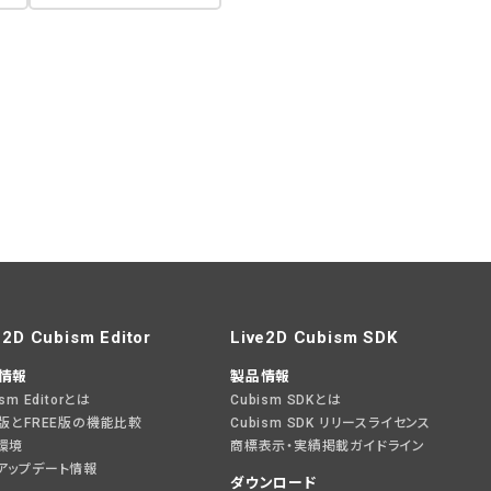
e2D Cubism Editor
Live2D Cubism SDK
情報
製品情報
ism Editorとは
Cubism SDKとは
O版とFREE版の機能比較
Cubism SDK リリースライセンス
環境
商標表示・実績掲載ガイドライン
アップデート情報
ダウンロード