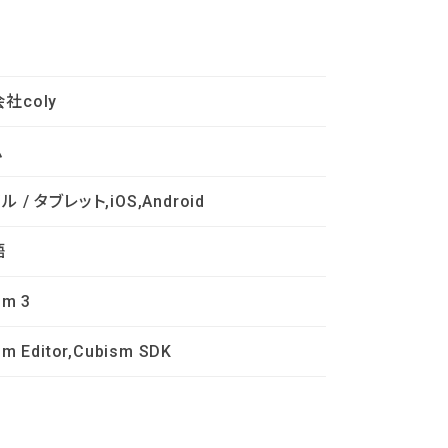
社coly
ム
 / タブレット,iOS,Android
語
sm 3
sm Editor,Cubism SDK