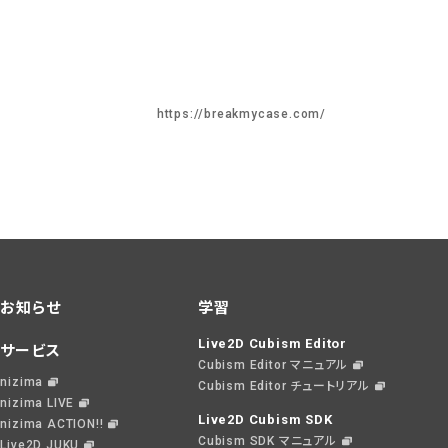
https://breakmycase.com/
お知らせ
学習
Live2D Cubism Editor
サービス
Cubism Editor マニュアル
nizima
Cubism Editor チュートリアル
nizima LIVE
Live2D Cubism SDK
nizima ACTION!!
Cubism SDK マニュアル
Live2D JUKU