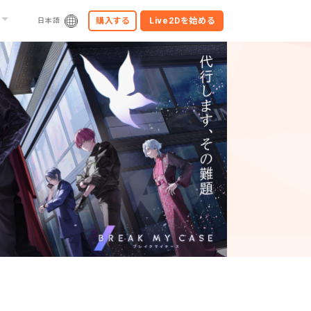
購入する
Live2Dを
始める
日本語