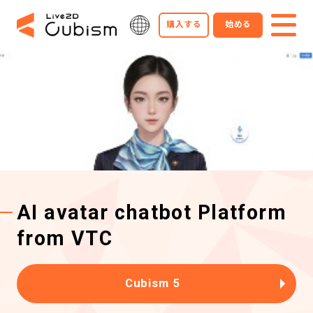
購入する
始める
AI avatar chatbot Platform
from VTC
Cubism 5