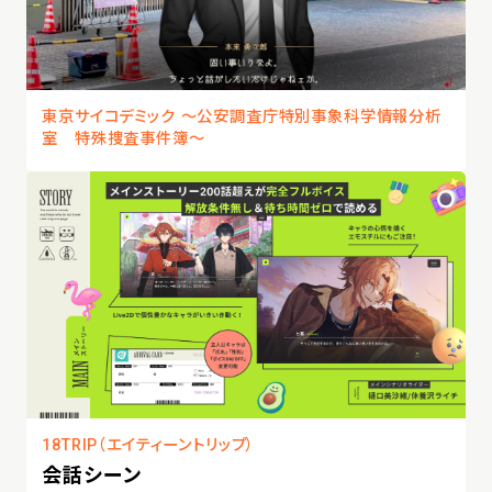
東京サイコデミック 〜公安調査庁特別事象科学情報分析
室 特殊捜査事件簿〜
18TRIP（エイティーントリップ）
会話シーン