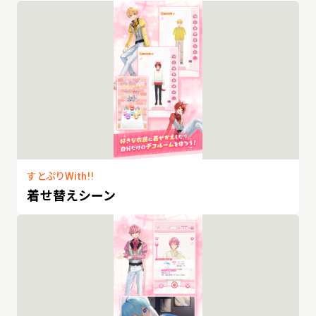
すとぷりWith!!
着せ替えシーン