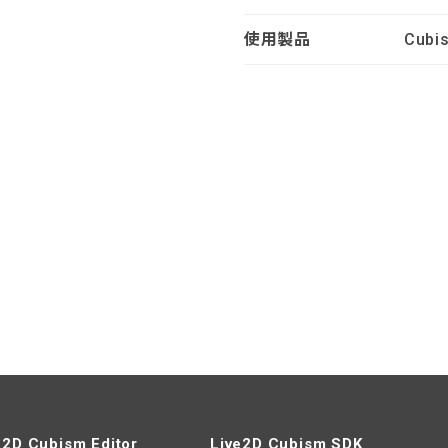
使用製品
Cubis
e2D Cubism Editor
Live2D Cubism SDK