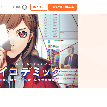
購入する
Live2Dを
始める
日本語