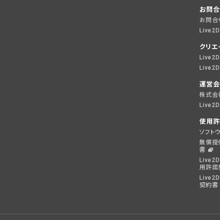
お問合
お問合
Live2
クリエ
Live
Live
運営会
株式会社
Live
使用許
ソフト
無償提
書
Live2D
用許諾
Live2
契約書