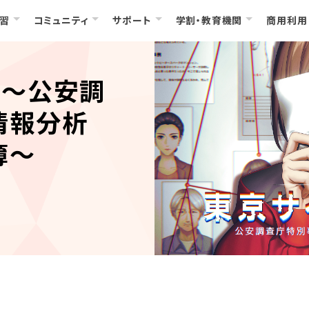
習
コミュニティ
サポート
学割・教育機関
商用利用
 〜公安調
情報分析
簿〜