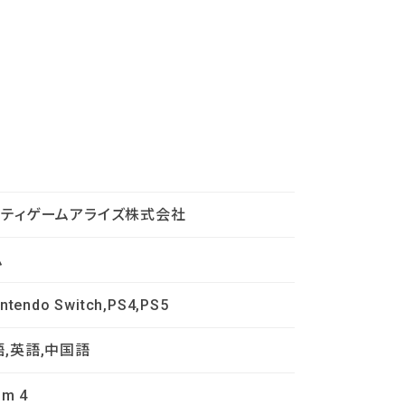
ビティゲームアライズ株式会社
ム
intendo Switch,PS4,PS5
,英語,中国語
sm 4