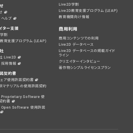
Live2D学割
せ
Live2D教育支援プログラム (LEAP)
せ
教育機関向け情報
D ヘルプ
イター支援
商用利用
2D学割
商用コンテンツでの利用
2D教育支援プログラム (LEAP)
Live2D データベース
社
Live2D データベースの掲載ガイド
ライン
 Live2D
クリエイターインタビュー
2D 採用情報
著作物シンプルライセンスプラン
諾契約書
ウェア使用許諾契約書
供マテリアルの使用許諾契約
 Proprietary Software 使
契約書
D Open Software 使用許諾