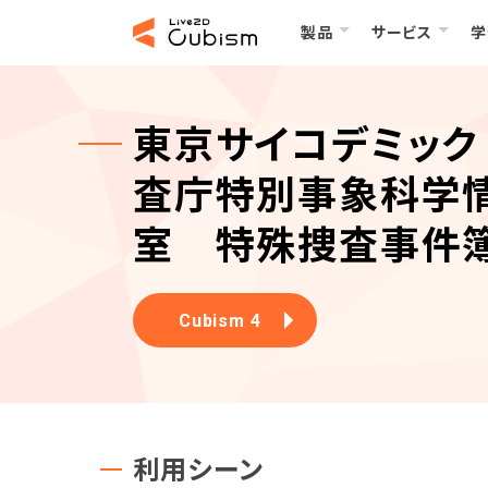
製品
サービス
学
東京サイコデミック
査庁特別事象科学
室 特殊捜査事件
Cubism 4
利用シーン