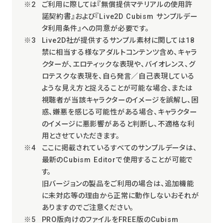
ご利用に際しては『無償提供マテリアルの使用許
諾契約書』および『Live2D Cubism サンプルデー
タ利用条件』への同意が必要です。
Live2D社が提供するサンプル素材に関しては18
禁に相当する様なアダルトコンテンツ含め、キャラ
クターが、エロティックな表現や、バイオレンス、グ
ロテスクな表現を、自ら発言／自己表現している
ような見え方と捉えることが可能な場合、または
視聴者が当該キャラクターのイメージを誤解し、困
惑、嫌悪を感じる可能性がある場合、キャラクター
のイメージに悪影響があると判断し、不適格な利
用とさせていただきます。
ここに掲載されているすべてのサンプルデータは、
最新のCubism Editorで使用することが可能で
す。
旧バージョンの製品をご利用の場合は、追加機能
に未対応等の理由から正常に動作しないおそれが
ありますのでご注意ください。
PRO版向けのファイルをFREE版のCubism