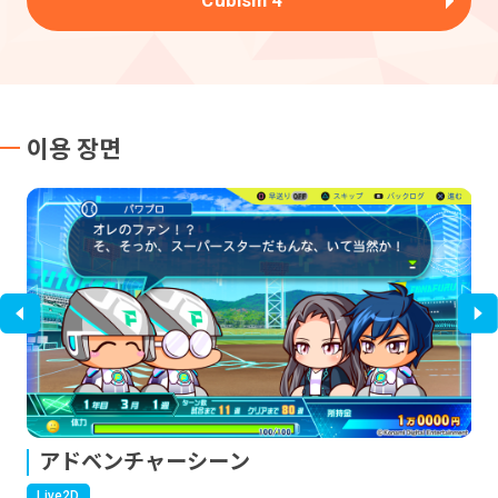
이용 장면
アドベンチャーシーン
Live2D
Li