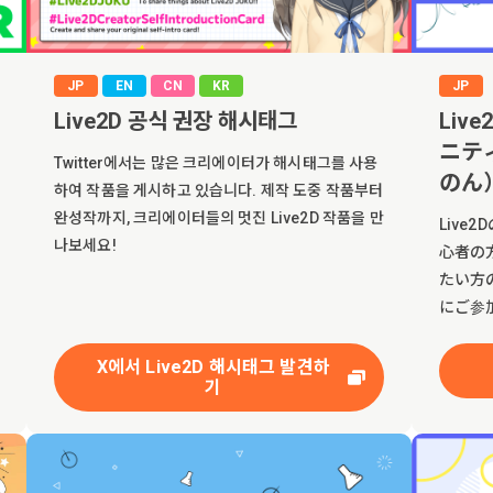
JP
EN
CN
KR
JP
Live2D 공식 권장 해시태그
Liv
ニテ
Twitter에서는 많은 크리에이터가 해시태그를 사용
のん
하여 작품을 게시하고 있습니다. 제작 도중 작품부터
완성작까지, 크리에이터들의 멋진 Live2D 작품을 만
Liv
나보세요!
心者の
たい方
にご参
X에서 Live2D 해시태그 발견하
기