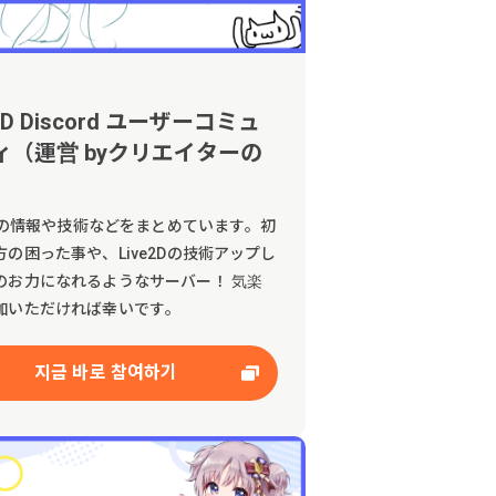
e2D Discord ユーザーコミュ
ィ（運営 byクリエイターの
）
e2Dの情報や技術などをまとめています。初
方の困った事や、Live2Dの技術アップし
のお力になれるようなサーバー！ 気楽
加いただければ幸いです。
지금 바로 참여하기