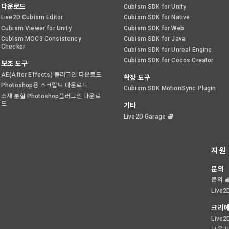
다운로드
Cubism SDK for Unity
Live2D Cubism Editor
Cubism SDK for Native
Cubism Viewer for Unity
Cubism SDK for Web
Cubism MOC3 Consistency
Cubism SDK for Java
Checker
Cubism SDK for Unreal Engine
Cubism SDK for Cocos Creator
보조 도구
AE(After Effects) 플러그인 다운로드
확장 도구
Photoshop용 스크립트 다운로드
Cubism SDK MotionSync Plugin
소재 분할 Photoshop플러그인 다운로
드
기타
Live2D Garage
지원
문의
문의
Live
크리에
Live