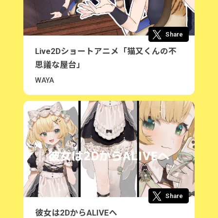
Share
Live2Dショートアニメ「猫又くんの不
思議な屋台」
WAYA
Share
彼女は2DからALIVEへ