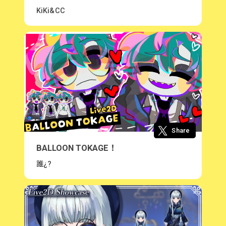
KiKi&CC
Share
BALLOON TOKAGE！
誰¿?