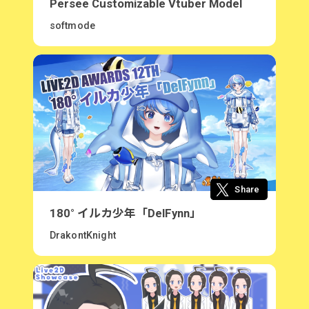
Persee Customizable Vtuber Model
softmode
Share
180° イルカ少年「DelFynn」
DrakontKnight