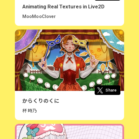
Animating Real Textures in Live2D
MooMooClover
Share
からくりのくに
杯 時乃