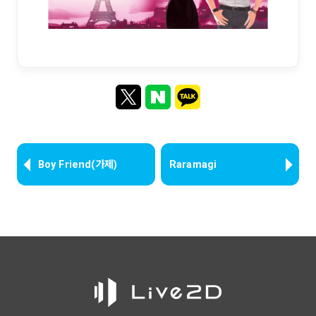
Boy Friend(가제)
Raramagi