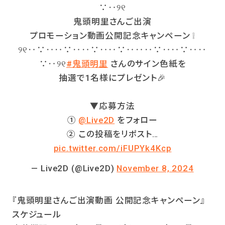
∵‥୨୧
鬼頭明里さんご出演
プロモーション動画公開記念キャンペーン ❕
୨୧‥∵‥‥∵‥‥∵‥‥∵‥‥‥∵‥‥∵‥‥
∵‥୨୧
#鬼頭明里
さんのサイン色紙を
抽選で1名様にプレゼント🎉
▼応募方法
①
@Live2D
をフォロー
② この投稿をリポスト…
pic.twitter.com/iFUPYk4Kcp
— Live2D (@Live2D)
November 8, 2024
『鬼頭明里さんご出演動画 公開記念キャンペーン』
スケジュール