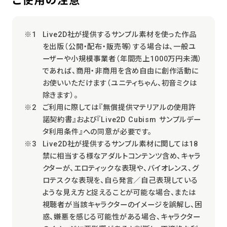
ご使用の注意
Live2D社が提供するサンプル素材を使った作品
を出版（公開・配布・販売等）する場合は、一般ユ
ーザーや小規模事業者（年間売上1000万円未満）
であれば、商用・非商用を含め自由に創作活動に
お使いいただけます（ユニティちゃん、初音ミクは
除きます）。
ご利用に際しては『無償提供マテリアルの使用許
諾契約書』および『Live2D Cubism サンプルデー
タ利用条件』への同意が必要です。
Live2D社が提供するサンプル素材に関しては18
禁に相当する様なアダルトコンテンツ含め、キャラ
クターが、エロティックな表現や、バイオレンス、グ
ロテスクな表現を、自ら発言／自己表現している
ような見え方と捉えることが可能な場合、または
視聴者が当該キャラクターのイメージを誤解し、困
惑、嫌悪を感じる可能性がある場合、キャラクター