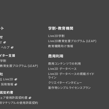
ート
学割・教育機関
Live2D学割
せ
Live2D教育支援プログラム (LEAP)
せ
教育機関向け情報
D ヘルプ
イター支援
商用利用
2D学割
商用コンテンツでの利用
2D教育支援プログラム (LEAP)
Live2D データベース
社
Live2D データベースの掲載ガイド
ライン
 Live2D
クリエイターインタビュー
2D 採用情報
著作物シンプルライセンスプラン
諾契約書
ウェア使用許諾契約書
供マテリアルの使用許諾契約