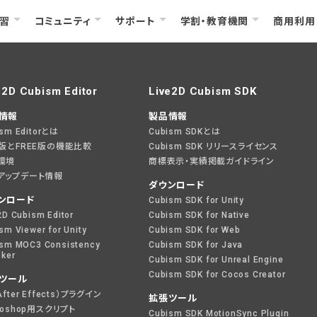
習
コミュニティ
サポート
学割・教育機関
商用利用
e2D Cubism Editor
Live2D Cubism SDK
情報
製品情報
ism Editorとは
Cubism SDKとは
O版とFREE版の機能比較
Cubism SDK リリースライセンス
環境
商標表示・実績掲載ガイドライン
アップデート情報
ダウンロード
ンロード
Cubism SDK for Unity
2D Cubism Editor
Cubism SDK for Native
sm Viewer for Unity
Cubism SDK for Web
sm MOC3 Consistency
Cubism SDK for Java
ker
Cubism SDK for Unreal Engine
Cubism SDK for Cocos Creator
ツール
After Effects）プラグイン
拡張ツール
toshop用スクリプト
Cubism SDK MotionSync Plugin