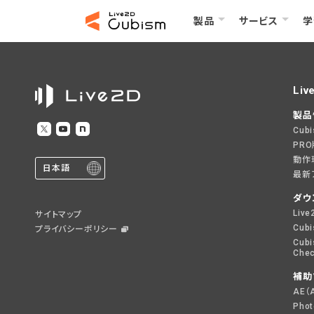
製品
サービス
学
Liv
製品
Cub
PR
動作
日本語
最新
ダウ
Live
サイトマップ
Cubi
プライバシーポリシー
Cubi
Chec
補助
AE（
Pho