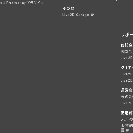
けPhotoshopプラグイン
その他
Live2D Garage
サポ
お問合
お問合
Live2
クリエ
Live
Live
運営会
株式会社
Live
使用許
ソフト
無償提
書