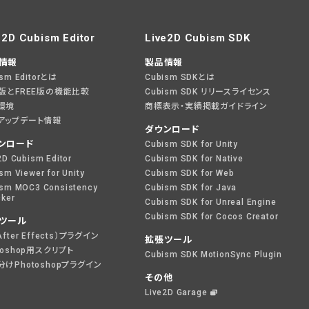
e2D Cubism Editor
Live2D Cubism SDK
情報
製品情報
ism Editorとは
Cubism SDKとは
O版とFREE版の機能比較
Cubism SDK リリースライセンス
環境
商標表示・実績掲載ガイドライン
アップデート情報
ダウンロード
ンロード
Cubism SDK for Unity
2D Cubism Editor
Cubism SDK for Native
sm Viewer for Unity
Cubism SDK for Web
sm MOC3 Consistency
Cubism SDK for Java
ker
Cubism SDK for Unreal Engine
Cubism SDK for Cocos Creator
ツール
After Effects）プラグイン
拡張ツール
toshop用スクリプト
Cubism SDK MotionSync Plugin
けPhotoshopプラグイン
その他
Live2D Garage