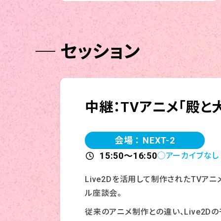
セッション
中継：TVアニメ「殿と
会場 ： NEXT-2
15:50～16:50
◯アーカイブなし
Live2Dを活用して制作されたTVアニメ
ル座談会。
従来のアニメ制作との違い、Live2