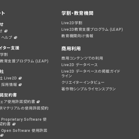
ート
学割・教育機関
Live2D学割
せ
Live2D教育支援プログラム (LEAP)
せ
教育機関向け情報
D ヘルプ
イター支援
商用利用
2D学割
商用コンテンツでの利用
2D教育支援プログラム (LEAP)
Live2D データベース
社
Live2D データベースの掲載ガイド
ライン
 Live2D
クリエイターインタビュー
2D 採用情報
著作物シンプルライセンスプラン
諾契約書
ウェア使用許諾契約書
供マテリアルの使用許諾契約
 Proprietary Software 使
契約書
D Open Software 使用許諾