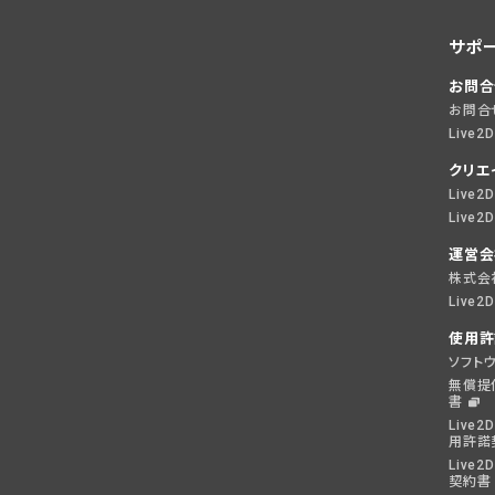
サポ
お問合
お問合
Live2
クリエ
Live
Live
運営会
株式会社
Live
使用許
ソフト
無償提
書
Live2D
用許諾
Live2
契約書