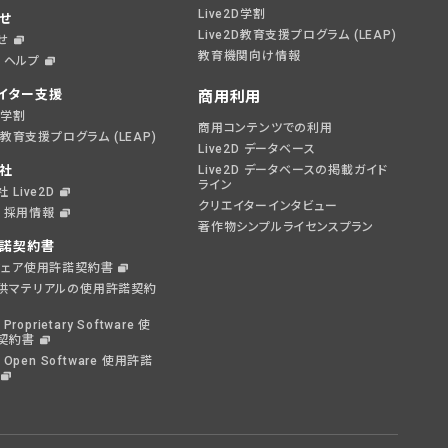
Live2D学割
せ
Live2D教育支援プログラム (LEAP)
せ
教育機関向け情報
D ヘルプ
イター支援
商用利用
2D学割
商用コンテンツでの利用
2D教育支援プログラム (LEAP)
Live2D データベース
社
Live2D データベースの掲載ガイド
ライン
 Live2D
クリエイターインタビュー
2D 採用情報
著作物シンプルライセンスプラン
諾契約書
ウェア使用許諾契約書
供マテリアルの使用許諾契約
 Proprietary Software 使
契約書
D Open Software 使用許諾