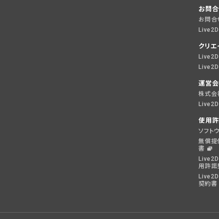
お問合
お問合
Live2
クリエ
Live
Live
運営会
株式会社
Live
使用許
ソフト
無償提
書
Live2D
用許諾
Live2
契約書