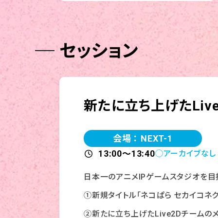
セッション
新たに立ち上げたLi
会場 ： NEXT-1
13:00～13:40
◯アーカイブなし
日本一のアニメIPゲームスタジオを目
①新規タイトル「ネコぱら セカイコネク
②新たに立ち上げたLive2Dチーム