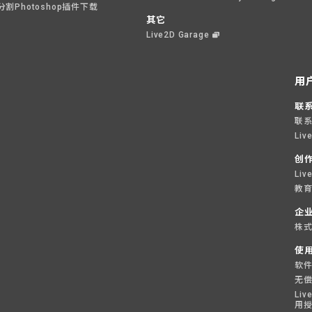
分割Photoshop插件下载
其它
Live2D Garage
用
联
联
Liv
创
Li
教育
企
株式
使
软
无
Liv
用