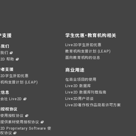
户支援
学生优惠・教育机构相关
Live2D学生折扣优惠
系我们
教育机构支援计划 (LEAP)
系我们
面向教育机构的信息
e2D 帮助
作者支援
商业用途
ve2D学生折扣优惠
在商业项目的使用
机构支援计划 (LEAP)
Live2D 数据库
业信息
Live2D 数据库刊载指南
Live2D用户访谈
会社 Live2D
Live2D著作权作品简易许可方案
用授权协议
件使用授权协议
偿提供素材使用授权协议
e2D Proprietary Software 使
授权协议