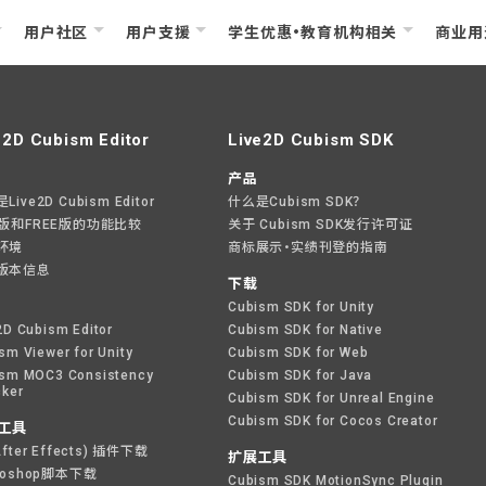
用户社区
用户支援
学生优惠・教育机构相关
商业用
e2D Cubism Editor
Live2D Cubism SDK
产品
ive2D Cubism Editor
什么是Cubism SDK？
O版和FREE版的功能比较
关于 Cubism SDK发行许可证
环境
商标展示・实绩刊登的指南
版本信息
下载
Cubism SDK for Unity
2D Cubism Editor
Cubism SDK for Native
sm Viewer for Unity
Cubism SDK for Web
sm MOC3 Consistency
Cubism SDK for Java
ker
Cubism SDK for Unreal Engine
Cubism SDK for Cocos Creator
工具
After Effects) 插件下载
扩展工具
toshop脚本下载
Cubism SDK MotionSync Plugin