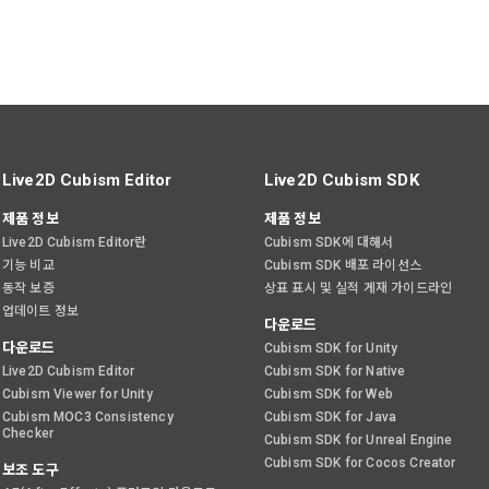
Live2D Cubism Editor
Live2D Cubism SDK
제품 정보
제품 정보
Live2D Cubism Editor란
Cubism SDK에 대해서
기능 비교
Cubism SDK 배포 라이선스
동작 보증
상표 표시 및 실적 게재 가이드라인
업데이트 정보
다운로드
다운로드
Cubism SDK for Unity
Live2D Cubism Editor
Cubism SDK for Native
Cubism Viewer for Unity
Cubism SDK for Web
Cubism MOC3 Consistency
Cubism SDK for Java
Checker
Cubism SDK for Unreal Engine
Cubism SDK for Cocos Creator
보조 도구