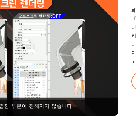
파
「
내
켜
니
이
고