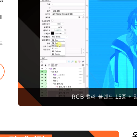
장했
에
니
트