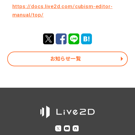
https://docs.live2d.com/cubism-editor-
manual/top/
お知らせ一覧